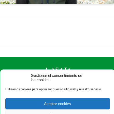
Gestionar el consentimiento de
las cookies
ASAJA Burgos - Jóvenes Agricultores
Utilizamos cookies para optimizar nuestro sitio web y nuestro servicio.
Avda. Castilla y León, 32, bajo - 09006 Burgos - España · Tel.:
+34 947 244 247 ·
info@asajaburgos.com
Aceptar cookies