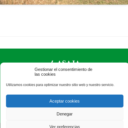
Gestionar el consentimiento de
las cookies
ASAJA Burgos - Jóvenes Agricultores
Utilizamos cookies para optimizar nuestro sitio web y nuestro servicio.
Avda. Castilla y León, 32, bajo - 09006 Burgos - España · Tel.:
+34 947 244 247 ·
info@asajaburgos.com
Aceptar cookies
Denegar
Ver preferencias