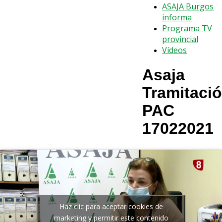
ASAJA Burgos
informa
Programa TV
provincial
Vídeos
Asaja
Tramitaci
PAC
17022021
Haz clic para aceptar cookies de
marketing y permitir este contenido