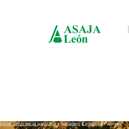
viernes, agosto 7, 2026
ASAJ
León
Inicio
Servicios al agricultor y ganadero
Circulares
Página 2