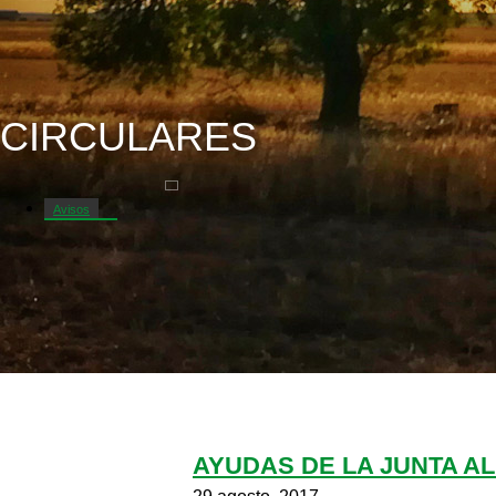
CIRCULARES
Avisos
Circulares
Cursos y jornadas
Informes
Lonjas y mercados
Mercadillo
AYUDAS DE LA JUNTA A