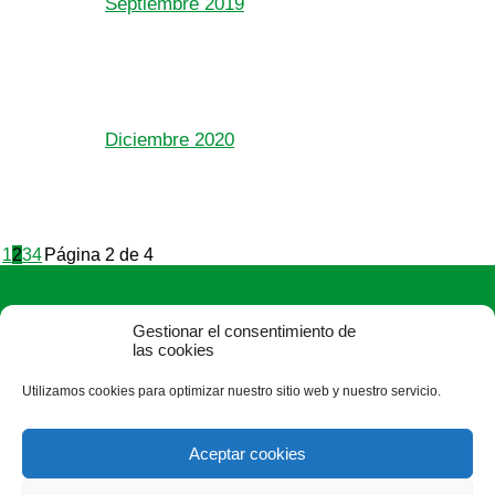
Septiembre 2019
Diciembre 2020
1
2
3
4
Página 2 de 4
Gestionar el consentimiento de
las cookies
Utilizamos cookies para optimizar nuestro sitio web y nuestro servicio.
ASAJA León - Jóvenes Agricultores
Paseo Salamanca, 1 bajo - 24009 León - España · Tel.: +34
Aceptar cookies
987 24 52 31 · Fax: +34 987 87 60 12 ·
asaja@asajaleon.com