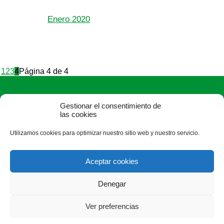
Enero 2020
1
2
3
4
Página 4 de 4
Gestionar el consentimiento de
las cookies
Utilizamos cookies para optimizar nuestro sitio web y nuestro servicio.
ASAJA León - Jóvenes Agricultores
Paseo Salamanca, 1 bajo - 24009 León - España · Tel.: +34
Aceptar cookies
987 24 52 31 · Fax: +34 987 87 60 12 ·
asaja@asajaleon.com
Denegar
Ver preferencias
®
|
|
© Aviso Legal
|
Xolido
|