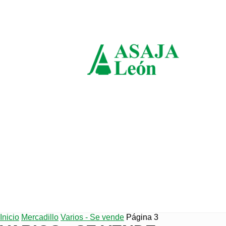
domingo, agosto 9, 2026
ASAJ
León
Inicio
Mercadillo
Varios - Se vende
Página 3