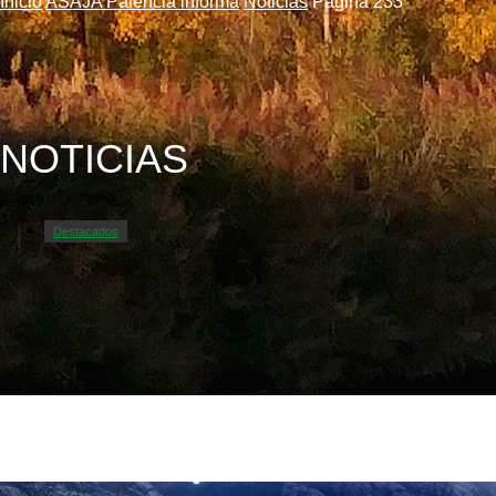
Inicio
ASAJA Palencia informa
Noticias
Página 233
NOTICIAS
Destacados