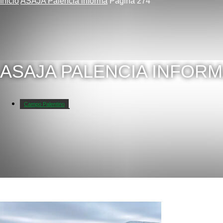
Inicio
ASAJA Palencia informa
Página 274
ASAJA PALENCIA INFOR
Campo Palentino
Galerías de fotos
La opinión de ASAJA
Noticias
Vídeos