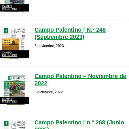
CAMPO
PALENTINO
Campo Palentino | N.º 248
(Septiembre 2023)
6 noviembre, 2023
CAMPO
PALENTINO
Campo Palentino – Noviembre de
2022
3 diciembre, 2022
CAMPO
PALENTINO
Campo Palentino | n.º 268 (Junio