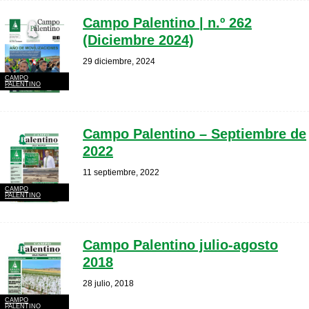
Campo Palentino | n.º 262
(Diciembre 2024)
29 diciembre, 2024
CAMPO
PALENTINO
Campo Palentino – Septiembre de
2022
11 septiembre, 2022
CAMPO
PALENTINO
Campo Palentino julio-agosto
2018
28 julio, 2018
CAMPO
PALENTINO