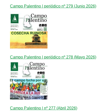
Campo Palentino | periódico nº 279 (Junio 2026)
Campo Palentino | periódico nº 278 (Mayo 2026)
Campo Palentino | nº 277 (Abril 2026)