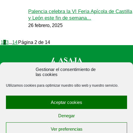
Palencia celebra la VI Feria Apícola de Castilla
y León este fin de semana...
26 febrero, 2025
1
2
3
...
14
Página 2 de 14
Gestionar el consentimiento de
las cookies
ASAJA Palencia - Jóvenes Agricultores
Utilizamos cookies para optimizar nuestro sitio web y nuestro servicio.
C/ Felipe Prieto, 8. Pza. Bigar Centro - 34001 Palencia -
España · Tel.: +34 979 752 344 ·
Aceptar cookies
asajapalencia@asajapalencia.com
Denegar
Ver preferencias