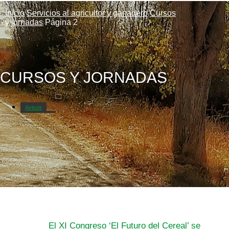
Inicio
Servicios al agricultor y ganadero
Cursos
y jornadas
Página 2
CURSOS Y JORNADAS
Avisos
Circulares
El XI Congreso ‘El Futuro del Cereal’ se