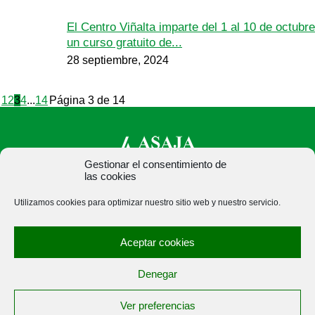
El Centro Viñalta imparte del 1 al 10 de octubre
un curso gratuito de...
28 septiembre, 2024
1
2
3
4
...
14
Página 3 de 14
Gestionar el consentimiento de
las cookies
ASAJA Palencia - Jóvenes Agricultores
Utilizamos cookies para optimizar nuestro sitio web y nuestro servicio.
C/ Felipe Prieto, 8. Pza. Bigar Centro - 34001 Palencia -
España · Tel.: +34 979 752 344 ·
Aceptar cookies
asajapalencia@asajapalencia.com
Denegar
Ver preferencias