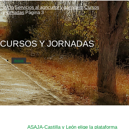
Inicio
Servicios al agricultor y ganadero
Cursos
y jornadas
Página 3
CURSOS Y JORNADAS
Avisos
Circulares
ASAJA-Castilla y León elige la plataforma