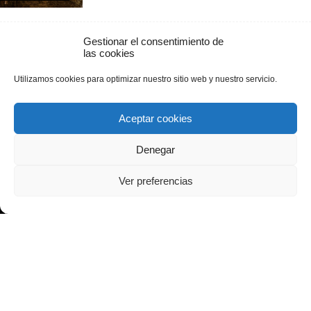
Gestionar el consentimiento de
Otro ternero muerto por los
las cookies
buitres
Utilizamos cookies para optimizar nuestro sitio web y nuestro servicio.
25 mayo, 2023
NOTAS DE
PRENSA
Aceptar cookies
Denegar
El lobo reaparece matando a 3
ovejas e hiriendo a otras 5 en
Ver preferencias
Lumbrales
23 mayo, 2015
NOTAS DE
PRENSA
1
...
3
4
5
...
84
Página 4 de 84