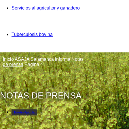
Servicios al agricultor y ganadero
Tuberculosis bovina
Inicio
ASAJA Salamanca informa
Notas
de prensa
Página 4
NOTAS DE PRENSA
Boletín Apícola