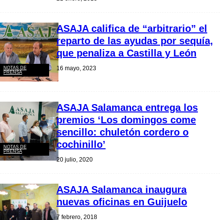
ASAJA califica de “arbitrario” el
reparto de las ayudas por sequía,
que penaliza a Castilla y León
16 mayo, 2023
NOTAS DE
PRENSA
ASAJA Salamanca entrega los
premios ‘Los domingos come
sencillo: chuletón cordero o
cochinillo’
NOTAS DE
PRENSA
20 julio, 2020
ASAJA Salamanca inaugura
nuevas oficinas en Guijuelo
7 febrero, 2018