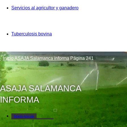
Servicios al agricultor y ganadero
Tuberculosis bovina
Inicio
ASAJA Salamanca informa
Página 241
ASAJA SALAMANCA
INFORMA
Boletín Apícola
Campo Salmantino Revista