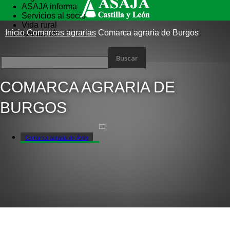
ASAJA informa
Servicios al socio
Vida rural
Inicio
Comarcas agrarias
Comarca agraria de Burgos
Formación
COMARCA AGRARIA DE
BURGOS
Comarca agraria de Ávila
Comarca agraria de Burgos