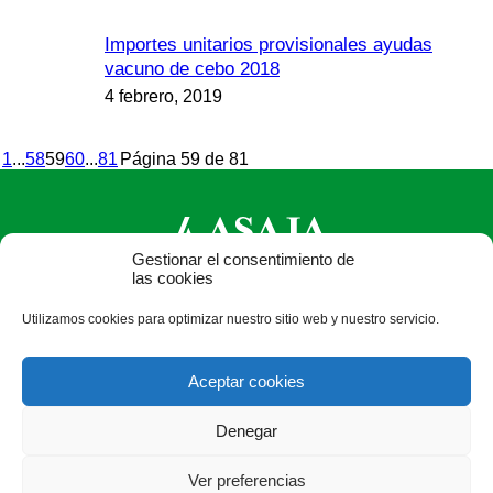
Importes unitarios provisionales ayudas
vacuno de cebo 2018
4 febrero, 2019
1
...
58
59
60
...
81
Página 59 de 81
Gestionar el consentimiento de
las cookies
ASAJA Castilla y León - Jóvenes Agricultores
Utilizamos cookies para optimizar nuestro sitio web y nuestro servicio.
Calle Monasterio de Santa Isabel, nº 6 (bajo). CP 47015
Valladolid - España · Tel.: +34 983 472 350 ·
Aceptar cookies
info@asajacyl.com
Denegar
Ver preferencias