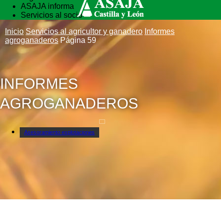
ASAJA informa
Servicios al socio
Vida rural
Inicio
Servicios al agricultor y ganadero
Informes
Formación
agroganaderos
Página 59
INFORMES
AGROGANADEROS
Asesoramiento explotaciones
Correduría de Seguros