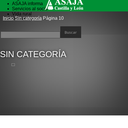
ASAJA informa
Servicios al socio
Vida rural
Inicio
Sin categoría
Página 10
Formación
SIN CATEGORÍA