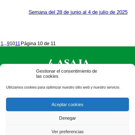
Semana del 28 de junio al 4 de julio de 2025
1
...
9
10
11
Página 10 de 11
Gestionar el consentimiento de
las cookies
ASAJA Castilla y León - Jóvenes Agricultores
Utilizamos cookies para optimizar nuestro sitio web y nuestro servicio.
Calle Monasterio de Santa Isabel, nº 6 (bajo). CP 47015
Valladolid - España · Tel.: +34 983 472 350 ·
Aceptar cookies
info@asajacyl.com
Denegar
Ver preferencias