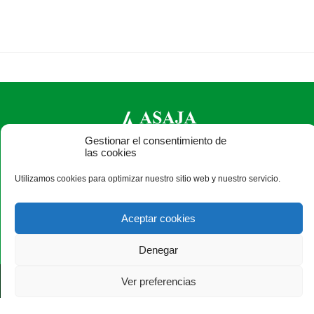
Gestionar el consentimiento de
las cookies
ASAJA Soria - Jóvenes Agricultores
Utilizamos cookies para optimizar nuestro sitio web y nuestro servicio.
C/ J, 0 s/n (Pol. Ind. Las Casas-Vivero de Empresas) - 42005
Soria - España · Tel.: +34 975 228 539
Aceptar cookies
Denegar
®
|
|
© Aviso Legal
|
Xolido
|
Ver preferencias