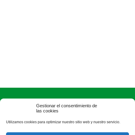
Gestionar el consentimiento de
las cookies
Utilizamos cookies para optimizar nuestro sitio web y nuestro servicio.
ASAJA Soria - Jóvenes Agricultores
C/ J, 0 s/n (Pol. Ind. Las Casas-Vivero de Empresas) - 42005