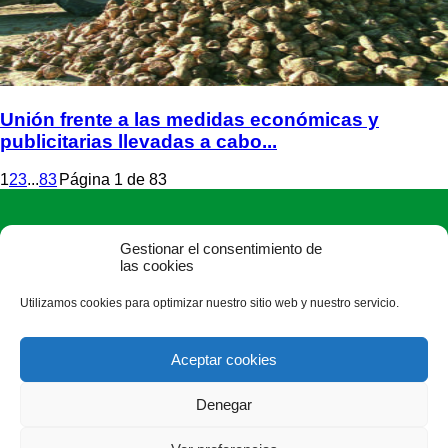
Unión frente a las medidas económicas y
publicitarias llevadas a cabo...
1
2
3
...
83
Página 1 de 83
Gestionar el consentimiento de
las cookies
Utilizamos cookies para optimizar nuestro sitio web y nuestro servicio.
ASAJA Soria - Jóvenes Agricultores
C/ J, 0 s/n (Pol. Ind. Las Casas-Vivero de Empresas) - 42005
Aceptar cookies
Soria - España · Tel.: +34 975 228 539
Denegar