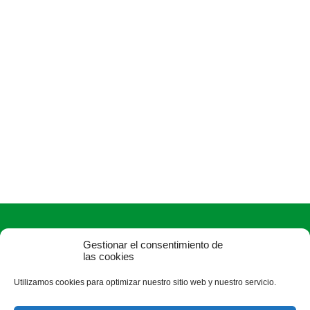
Gestionar el consentimiento de
las cookies
Utilizamos cookies para optimizar nuestro sitio web y nuestro servicio.
ASAJA Soria - Jóvenes Agricultores
C/ J, 0 s/n (Pol. Ind. Las Casas-Vivero de Empresas) - 42005