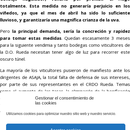
totalmente. Esta medida no generaría perjuicio en los
viñedos, ya que el mes de abril ha sido lo suficiente
lluvioso, y garantizaría una magnifica crianza de la uva.
Pero
la principal demanda, sería la concreción y rapidez
para tomar estas medidas
. Quedan escasamente 3 mese
para la siguiente vendimia y tanto bodegas como viticultores de
la D.O. Rueda necesitan tener algo de luz para recorrer este
oscuro túnel.
La mayoría de los viticultores pusieron de manifiesto ante los
dirigentes de ASAJA, la total falta de defensa de sus intereses,
por parte de sus representantes en el CRDO Rueda. Temas
como el aumento de las tasas, la eliminación de la bonificación
del 4% por vendimia mecanizada, y una desesperante falta de
Gestionar el consentimiento de
las cookies
transparencia, hacen sentirse a los viticultores vulnerables y
victimas principales de la dramática situación.
Utilizamos cookies para optimizar nuestro sitio web y nuestro servicio.