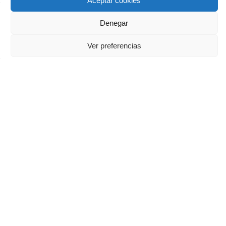
Aceptar cookies
Denegar
Ver preferencias
ASAJA Valladolid - Jóvenes Agricultores
Pza. Madrid, 4-3ª planta - 47001 Valladolid - España · Tel.:
+34 983 203 371 · Fax: +34 983 391 511 ·
asajavalladolid@asajavalladolid.com