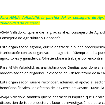
Para ASAJA Valladolid, la partida del ex consejero de A
“velocidad de crucero”
ASAJA Valladolid, quiere dar la gracias al ex consejero de Agric
Consejería de Agricultura y Ganadería.
Esta organización agraria, quiere destacar la buena predisposi
interlocución con las organizaciones agrarias. “Siempre se ha pu
agricultores y ganaderos. Ofreciéndose a trabajar por encontrar un
Para ASAJA Valladolid, es una lástima que Dueñas abandone a la 
modernización de regadíos, la creación del Observatorio de la Ca
Esta organización quiere reconocer, además, el apoyo al secto
beneficios fiscales, los efectos de la Guerra de Ucrania- Rusia, 
ASAJA Valladolid también quiere destacar el impulso que Gerar
disposición de todo el sector, la labor de investigación de este c