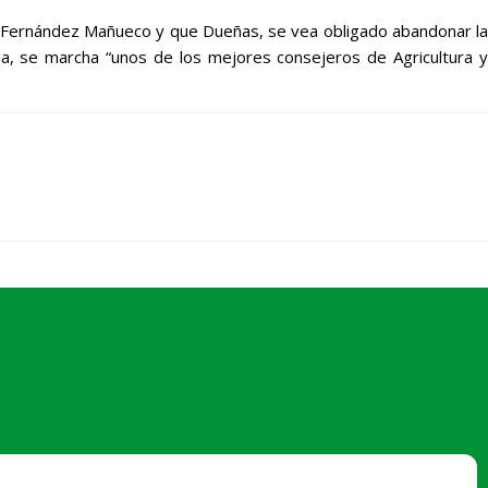
so Fernández Mañueco y que Dueñas, se vea obligado abandonar la
ria, se marcha “unos de los mejores consejeros de Agricultura y
·
asajavalladolid@asajavalladolid.com