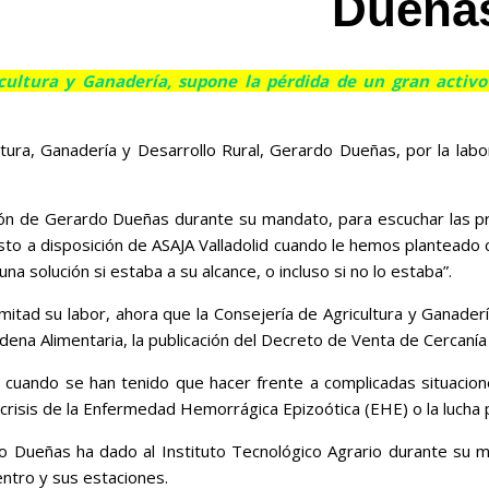
Dueñas
gricultura y Ganadería, supone la pérdida de un gran act
ultura, Ganadería y Desarrollo Rural, Gerardo Dueñas, por la labo
ción de Gerardo Dueñas durante su mandato, para escuchar las p
esto a disposición de ASAJA Valladolid cuando le hemos planteado 
a solución si estaba a su alcance, o incluso si no lo estaba”.
mitad su labor, ahora que la Consejería de Agricultura y Ganader
dena Alimentaria, la publicación del Decreto de Venta de Cercaní
r cuando se han tenido que hacer frente a complicadas situaci
la crisis de la Enfermedad Hemorrágica Epizoótica (EHE) o la lucha
do Dueñas ha dado al Instituto Tecnológico Agrario durante su 
entro y sus estaciones.