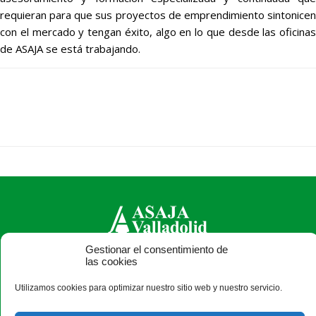
requieran para que sus proyectos de emprendimiento sintonicen
con el mercado y tengan éxito, algo en lo que desde las oficinas
de ASAJA se está trabajando.
Gestionar el consentimiento de
las cookies
ASAJA Valladolid - Jóvenes Agricultores
Pza. Madrid, 4-3ª planta - 47001 Valladolid - España · Tel.:
Utilizamos cookies para optimizar nuestro sitio web y nuestro servicio.
+34 983 203 371 · Fax: +34 983 391 511 ·
asajavalladolid@asajavalladolid.com