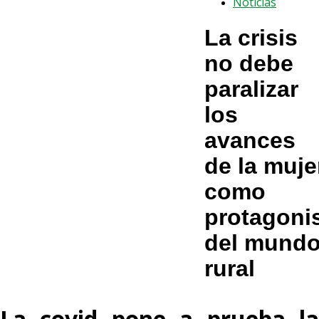
Noticias
La crisis
no debe
paralizar
los
avances
de la muje
como
protagoni
del mund
rural
La covid pone a prueba la