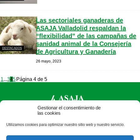
Las sectoriales ganaderas de
ASAJA Valladolid respaldan la
“flexibilidad” de las campañas de
sanidad animal de la Consejería
DESTACADOS
de Agricultura y Ganadería
26 mayo, 2023
1
...
3
4
5
Página 4 de 5
Gestionar el consentimiento de
las cookies
ASAJA Valladolid - Jóvenes Agricultores
Utilizamos cookies para optimizar nuestro sitio web y nuestro servicio.
Pza. Madrid, 4-3ª planta - 47001 Valladolid - España · Tel.:
+34 983 203 371 · Fax: +34 983 391 511 ·