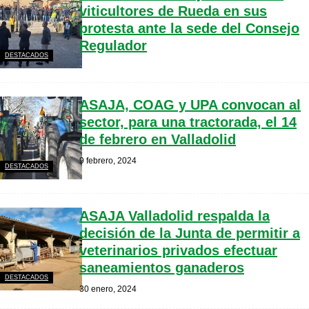
viticultores de Rueda en sus
protesta ante la sede del Consejo
Regulador
DESTACADOS
ASAJA, COAG y UPA convocan al
sector, para una tractorada, el 14
de febrero en Valladolid
9 febrero, 2024
DESTACADOS
ASAJA Valladolid respalda la
decisión de la Junta de permitir a
veterinarios privados efectuar
saneamientos ganaderos
DESTACADOS
30 enero, 2024