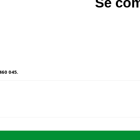
Se com
460 045.