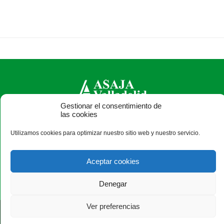
Gestionar el consentimiento de
las cookies
ASAJA Valladolid - Jóvenes Agricultores
Utilizamos cookies para optimizar nuestro sitio web y nuestro servicio.
Pza. Madrid, 4-3ª planta - 47001 Valladolid - España · Tel.:
+34 983 203 371 · Fax: +34 983 391 511 ·
asajavalladolid@asajavalladolid.com
Aceptar cookies
Denegar
Ver preferencias
®
|
|
© Aviso Legal
|
Xolido
|