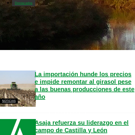
Destacados
La importación hunde los precios
e impide remontar al girasol pese
a las buenas producciones de este
año
NOTICIAS
Asaja refuerza su liderazgo en el
campo de Castilla y León