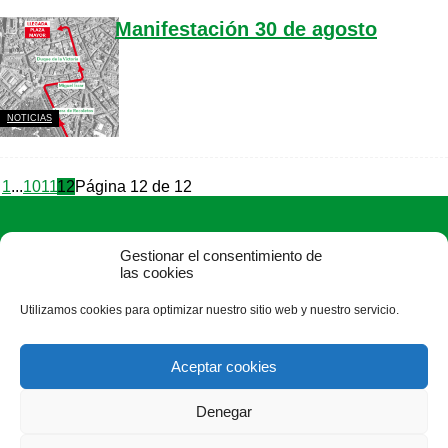
Manifestación 30 de agosto
NOTICIAS
1
...
10
11
12
Página 12 de 12
Gestionar el consentimiento de
las cookies
Utilizamos cookies para optimizar nuestro sitio web y nuestro servicio.
ASAJA Zamora - Jóvenes Agricultores
Plaza de Alemania, 1, 3ª - 49014 Zamora - España · Tel.: +34
Aceptar cookies
980 532 154 ·
zamora@asajazamora.com
Denegar