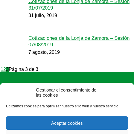
Cotizaciones de la Lonja de Zamora – Sesión
31/07/2019
31 julio, 2019
Cotizaciones de la Lonja de Zamora – Sesión
07/08/2019
7 agosto, 2019
1
2
3
Página 3 de 3
Gestionar el consentimiento de
las cookies
Utilizamos cookies para optimizar nuestro sitio web y nuestro servicio.
ASAJA Zamora - Jóvenes Agricultores
Plaza de Alemania, 1, 3ª - 49014 Zamora - España · Tel.: +34
Aceptar cookies
980 532 154 ·
zamora@asajazamora.com