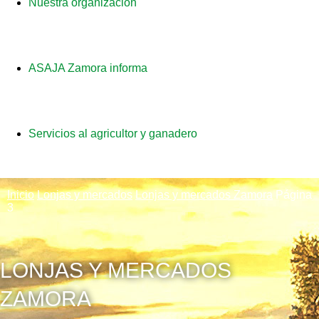
Nuestra organización
ASAJA Zamora informa
Servicios al agricultor y ganadero
Inicio
Lonjas y mercados
Lonjas y mercados Zamora
Página
3
LONJAS Y MERCADOS
ZAMORA