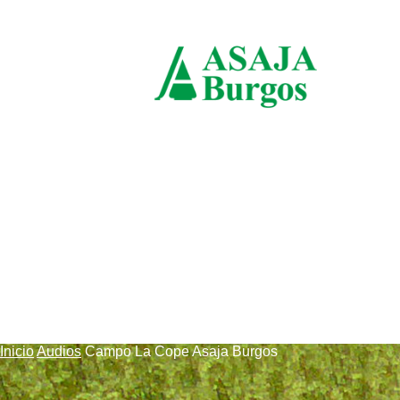
domingo, agosto 9, 2026
ASAJ
Burg
Inicio
Audios
Campo La Cope Asaja Burgos