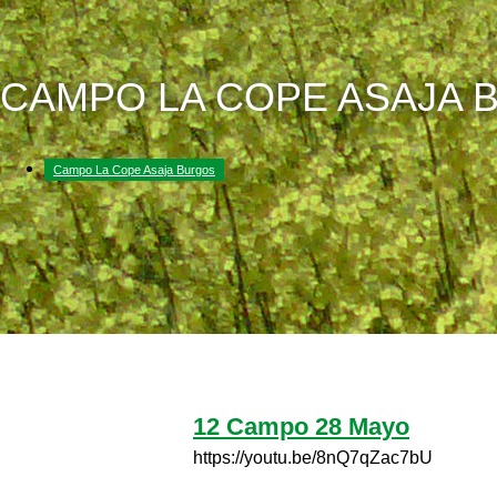
CAMPO LA COPE ASAJA 
Campo La Cope Asaja Burgos
12 Campo 28 Mayo
https://youtu.be/8nQ7qZac7bU