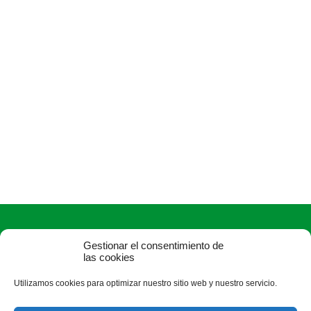
Gestionar el consentimiento de
las cookies
Utilizamos cookies para optimizar nuestro sitio web y nuestro servicio.
ASAJA Burgos - Jóvenes Agricultores
Avda. Castilla y León, 32, bajo - 09006 Burgos - España · Tel.: