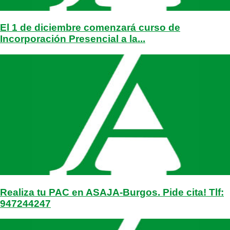
El 1 de diciembre comenzará curso de
Incorporación Presencial a la...
Realiza tu PAC en ASAJA-Burgos. Pide cita! Tlf:
947244247