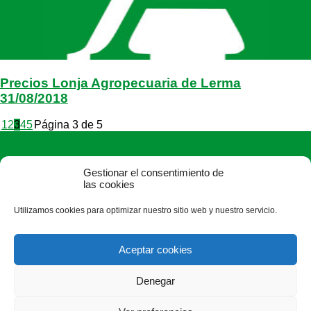
Precios Lonja Agropecuaria de Lerma
31/08/2018
1
2
3
4
5
Página 3 de 5
Gestionar el consentimiento de
las cookies
Utilizamos cookies para optimizar nuestro sitio web y nuestro servicio.
ASAJA Burgos - Jóvenes Agricultores
Avda. Castilla y León, 32, bajo - 09006 Burgos - España · Tel.:
Aceptar cookies
+34 947 244 247 ·
info@asajaburgos.com
Denegar