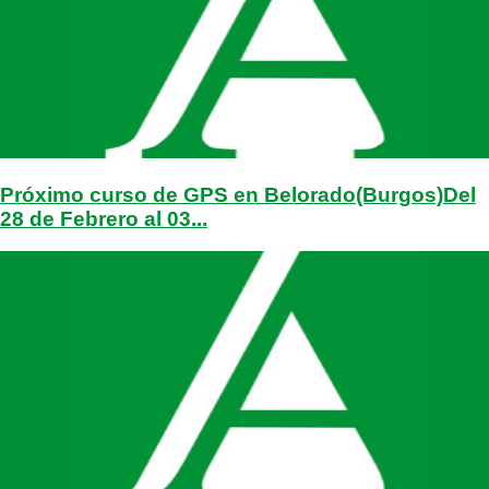
Próximo curso de GPS en Belorado(Burgos)Del
28 de Febrero al 03...