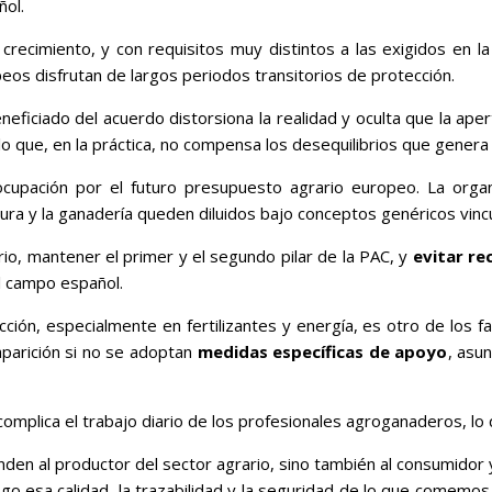
ñol.
ecimiento, y con requisitos muy distintos a las exigidos en la
os disfrutan de largos periodos transitorios de protección.
eficiado del acuerdo distorsiona la realidad y oculta que la ape
o que, en la práctica, no compensa los desequilibrios que genera
pación por el futuro presupuesto agrario europeo. La organiza
tura y la ganadería queden diluidos bajo conceptos genéricos vinc
ario, mantener el primer y el segundo pilar de la PAC, y
evitar re
l campo español.
ción, especialmente en fertilizantes y energía, es otro de los f
arición si no se adoptan
medidas específicas de apoyo
, asu
 complica el trabajo diario de los profesionales agroganaderos, lo
den al productor del sector agrario, sino también al consumidor y
esa calidad, la trazabilidad y la seguridad de lo que comemos. P