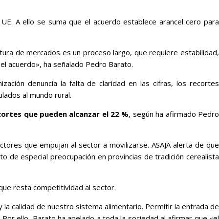
 UE. A ello se suma que el acuerdo establece arancel cero para
rtura de mercados es un proceso largo, que requiere estabilidad,
 el acuerdo», ha señalado Pedro Barato.
ción denuncia la falta de claridad en las cifras, los recorte
ulados al mundo rural.
cortes que pueden alcanzar el 22 %
, según ha afirmado Pedr
actores que empujan al sector a movilizarse. ASAJA alerta de qu
nto de especial preocupación en provincias de tradición cerealist
 que resta competitividad al sector.
 la calidad de nuestro sistema alimentario. Permitir la entrada de
or ello, Barato ha apelado a toda la sociedad al afirmar que «el