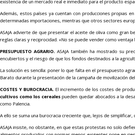
existencia de un mercado real e inmediato para el producto espa
Además, estos países ya cuentan con producciones propias en cr
determinadas importaciones, mientras que otros sectores europe
ASAJA advierte de que presentar el aceite de oliva como gran ben
reglas claras y reciprocidad. «No se puede vender como ventaja l
PRESUPUESTO AGRARIO.
ASAJA también ha mostrado su preocu
encubiertos y el riesgo de que los fondos destinados a la agricul
La solución es sencilla: poner lo que falta en el presupuesto agr
Barato durante la presentación de la campaña de movilización de
COSTES Y BUROCRACIA.
El incremento de los costes de produc
cultivos como los cereales
pueden quedar abocados a la desap
como Palencia.
A ello se suma una burocracia creciente que, lejos de simplificar,
ASAJA insiste, no obstante, en que estas protestas no solo defien
alimentos producidos con normas menos exigentes pone en riesgo 