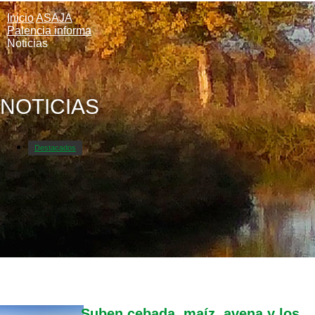
Inicio
ASAJA
Palencia informa
Noticias
NOTICIAS
Destacados
Suben cebada, maíz, avena y los