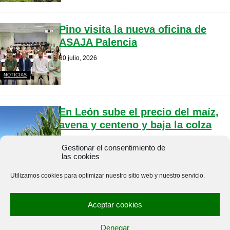
Pino visita la nueva oficina de
ASAJA Palencia
30 julio, 2026
NOTICIAS
En León sube el precio del maíz,
avena y centeno y baja la colza
30 julio, 2026
Gestionar el consentimiento de
ASAJA PALENCIA
las cookies
INFORMA
Utilizamos cookies para optimizar nuestro sitio web y nuestro servicio.
En sanidad animal, ni errores, ni
Aceptar cookies
descuidos
29 julio, 2026
Denegar