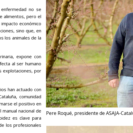
 enfermedad no se
e alimentos, pero el
al impacto económico
ciones, sino que, en
os los animales de la
rinaria, expone con
afecta al ser humano
s explotaciones, por
rios han actuado con
Cataluña, comunidad
rmarse el positivo en
l manual nacional de
Pere Roqué, presidente de ASAJA-Cata
pidez es clave para
de los profesionales