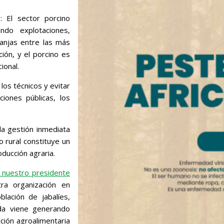
: El sector porcino
do explotaciones,
anjas entre las más
ión, y el porcino es
ional.
los técnicos y evitar
iones públicas, los
la gestión inmediata
o rural constituye un
ducción agraria.
e nuestro presidente
ra organización en
lación de jabalíes,
ada viene generando
ción agroalimentaria