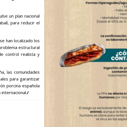
lse un plan nacional
balí, para reducir el
e han localizado los
problema estructural
 control realista y
aña, las comunidades
iales para garantizar
ión porcina española
internacional.
/