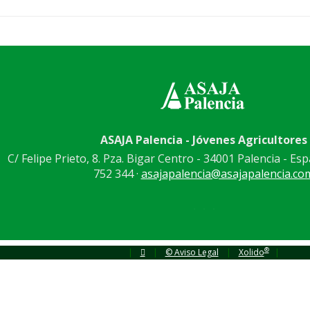
ASAJA Palencia - Jóvenes Agricultores
C/ Felipe Prieto, 8. Pza. Bigar Centro - 34001 Palencia - Esp
752 344 ·
asajapalencia@asajapalencia.co
®
|
|
© Aviso Legal
|
Xolido
|