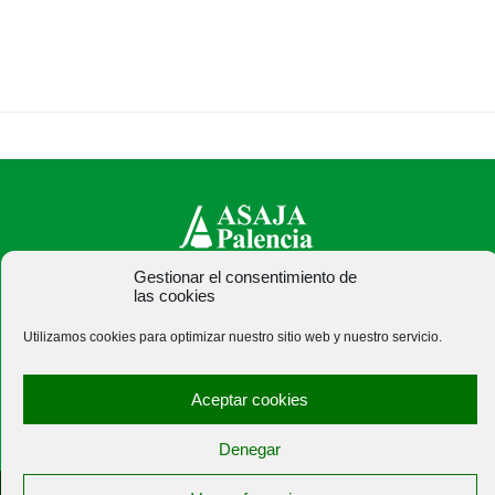
Gestionar el consentimiento de
ASAJA Palencia - Jóvenes Agricultores
las cookies
C/ Felipe Prieto, 8. Pza. Bigar Centro - 34001 Palencia -
Utilizamos cookies para optimizar nuestro sitio web y nuestro servicio.
España · Tel.: +34 979 752 344 ·
asajapalencia@asajapalencia.com
Aceptar cookies
Denegar
®