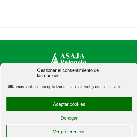
Gestionar el consentimiento de
las cookies
ASAJA Palencia - Jóvenes Agricultores
C/ Felipe Prieto, 8. Pza. Bigar Centro - 34001 Palencia -
Utilizamos cookies para optimizar nuestro sitio web y nuestro servicio.
España · Tel.: +34 979 752 344 ·
asajapalencia@asajapalencia.com
Aceptar cookies
Denegar
Ver preferencias
®
|
|
© Aviso Legal
|
Xolido
|