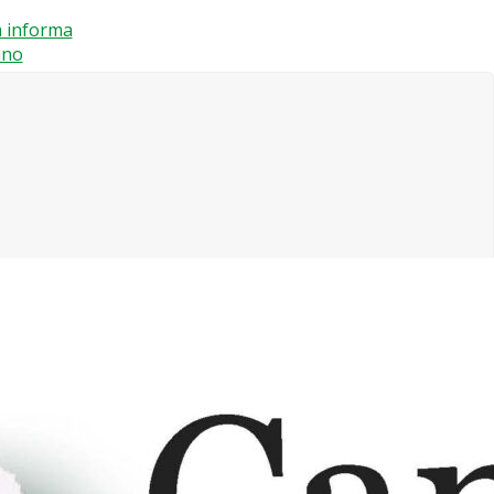
a informa
ino