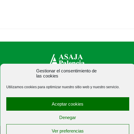
Gestionar el consentimiento de
las cookies
ASAJA Palencia - Jóvenes Agricultores
C/ Felipe Prieto, 8. Pza. Bigar Centro - 34001 Palencia -
Utilizamos cookies para optimizar nuestro sitio web y nuestro servicio.
España · Tel.: +34 979 752 344 ·
asajapalencia@asajapalencia.com
Aceptar cookies
Denegar
Ver preferencias
®
|
|
© Aviso Legal
|
Xolido
|