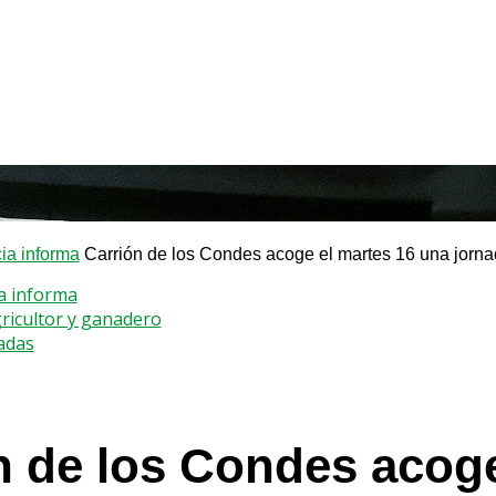
a informa
Carrión de los Condes acoge el martes 16 una jornad
a informa
gricultor y ganadero
adas
n de los Condes acoge