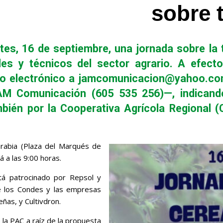
sobre t
s, 16 de septiembre, una jornada sobre la te
nales y técnicos del sector agrario. A efec
rreo electrónico a jamcomunicacion@yahoo.c
AM Comunicación (605 535 256)—, indicando
ién por la Cooperativa Agrícola Regional (C
arabia (Plaza del Marqués de
á a las 9:00 horas.
tá patrocinado por Repsol y
de los Condes y las empresas
ñas, y Cultivdron.
 la PAC a raíz de la propuesta