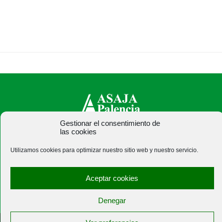
Gestionar el consentimiento de
las cookies
ASAJA Palencia - Jóvenes Agricultores
C/ Felipe Prieto, 8. Pza. Bigar Centro - 34001 Palencia -
Utilizamos cookies para optimizar nuestro sitio web y nuestro servicio.
España · Tel.: +34 979 752 344 ·
asajapalencia@asajapalencia.com
Aceptar cookies
Denegar