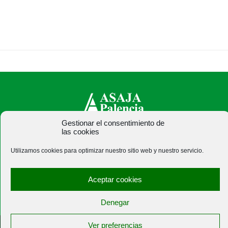
Gestionar el consentimiento de
las cookies
ASAJA Palencia - Jóvenes Agricultores
C/ Felipe Prieto, 8. Pza. Bigar Centro - 34001 Palencia -
Utilizamos cookies para optimizar nuestro sitio web y nuestro servicio.
España · Tel.: +34 979 752 344 ·
asajapalencia@asajapalencia.com
Aceptar cookies
Denegar
Ver preferencias
®
|
|
© Aviso Legal
|
Xolido
|