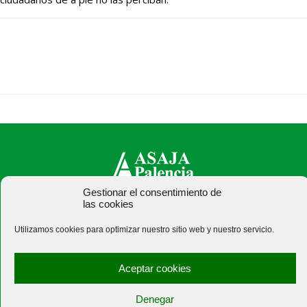
Gestionar el consentimiento de
las cookies
ASAJA Palencia - Jóvenes Agricultores
C/ Felipe Prieto, 8. Pza. Bigar Centro - 34001 Palencia -
Utilizamos cookies para optimizar nuestro sitio web y nuestro servicio.
España · Tel.: +34 979 752 344 ·
asajapalencia@asajapalencia.com
Aceptar cookies
Denegar