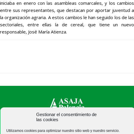
iniciaba en enero con las asambleas comarcales, y los cambios
entre sus representantes, que destacan por aportar juventud a
la organización agraria. A estos cambios le han seguido los de las
sectoriales, entre ellas la de cereal, que tiene un nuevo
responsable, José María Atienza.
Gestionar el consentimiento de
las cookies
ASAJA Palencia - Jóvenes Agricultores
C/ Felipe Prieto, 8. Pza. Bigar Centro - 34001 Palencia -
Utilizamos cookies para optimizar nuestro sitio web y nuestro servicio.