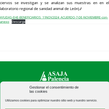
ciervos se investigan y se analizan sus muestras en en el
laboratorio regional de sanidad animal de León).
/
AYUDAS-EHE-BENEFICIARIOS_11NOV2024_ACUERDO-7-DE-NOVIEMBRE-con-
anexo
Descarga
Gestionar el consentimiento de
ASAJA Palencia - Jóvenes Agricultores
las cookies
C/ Felipe Prieto, 8. Pza. Bigar Centro - 34001 Palencia -
Utilizamos cookies para optimizar nuestro sitio web y nuestro servicio.
España · Tel.: +34 979 752 344 ·