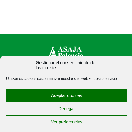
Gestionar el consentimiento de
las cookies
ASAJA Palencia - Jóvenes Agricultores
C/ Felipe Prieto, 8. Pza. Bigar Centro - 34001 Palencia -
Utilizamos cookies para optimizar nuestro sitio web y nuestro servicio.
España · Tel.: +34 979 752 344 ·
asajapalencia@asajapalencia.com
Aceptar cookies
Denegar
Ver preferencias
®
|
|
© Aviso Legal
|
Xolido
|