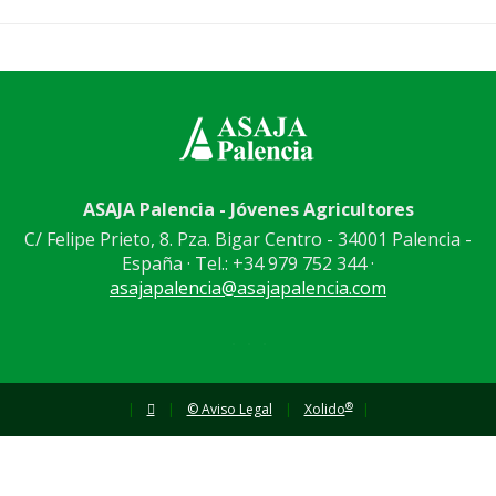
ASAJA Palencia - Jóvenes Agricultores
C/ Felipe Prieto, 8. Pza. Bigar Centro - 34001 Palencia -
España · Tel.: +34 979 752 344 ·
asajapalencia@asajapalencia.com
®
|
|
© Aviso Legal
|
Xolido
|