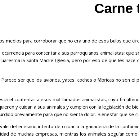
Carne 
rios medios para corroborar que no era uno de esos bulos que circu
urrencia para contentar a sus parroquianos animalistas: que se 
uaresma la Santa Madre Iglesia, pero por eso de que les hace da
Parece ser que los aviones, yates, coches o fábricas no son el pr
tá el contentar a esos mal llamados animalistas, cuyo fin últim
uieren y cuidan a sus animales y cumplen con la legislación de b
turdido previamente para que no sienta dolor. Bienestar que se c
 vale del enésimo intento de culpar a la ganadería de la conta
vidad de muchas empresas, mientras los animales seguían como s