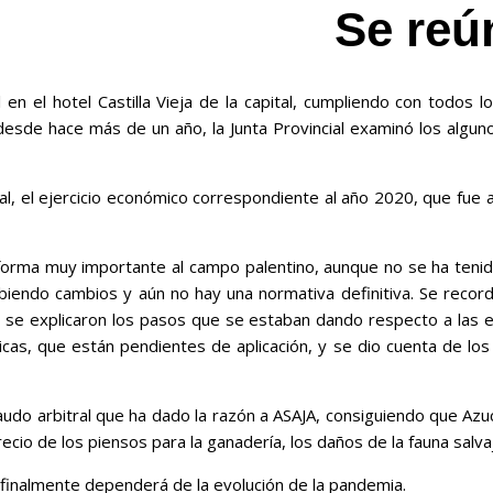
Se reú
l en el hotel Castilla Vieja de la capital, cumpliendo con todos
de hace más de un año, la Junta Provincial examinó los algunos
al, el ejercicio económico correspondiente al año 2020, que fue 
forma muy importante al campo palentino, aunque no se ha tenido
endo cambios y aún no hay una normativa definitiva. Se recordó 
se explicaron los pasos que se estaban dando respecto a las exp
tricas, que están pendientes de aplicación, y se dio cuenta de l
 laudo arbitral que ha dado la razón a ASAJA, consiguiendo que A
io de los piensos para la ganadería, los daños de la fauna salvaj
 finalmente dependerá de la evolución de la pandemia.