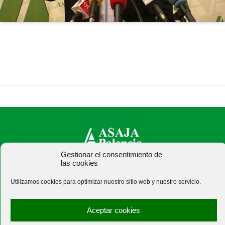
Gestionar el consentimiento de
las cookies
ASAJA Palencia - Jóvenes Agricultores
C/ Felipe Prieto, 8. Pza. Bigar Centro - 34001 Palencia -
Utilizamos cookies para optimizar nuestro sitio web y nuestro servicio.
España · Tel.: +34 979 752 344 ·
asajapalencia@asajapalencia.com
Aceptar cookies